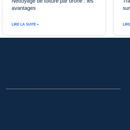
Nettoyage de toiture par drone : les
Tra
avantages
sur
LIRE LA SUITE »
LIR