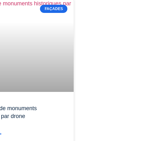
FAÇADES
 de monuments
s par drone
»