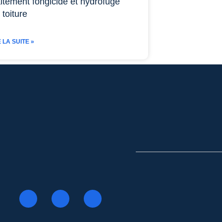
itement fongicide et hydrofuge
 toiture
E LA SUITE »